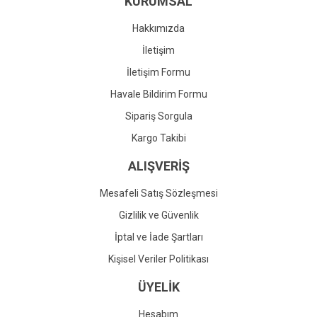
KURUMSAL
Ürün fiyatı diğer sitelerden daha pahalı.
Bu ürüne benzer farklı alternatifler olmalı.
Hakkımızda
İletişim
İletişim Formu
Havale Bildirim Formu
Gönder
Sipariş Sorgula
Kargo Takibi
ALIŞVERİŞ
Mesafeli Satış Sözleşmesi
Gizlilik ve Güvenlik
İptal ve İade Şartları
Kişisel Veriler Politikası
ÜYELİK
Hesabım