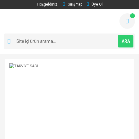
Hoşgeldiniz
Giriş Yap
Üye Ol
ARA