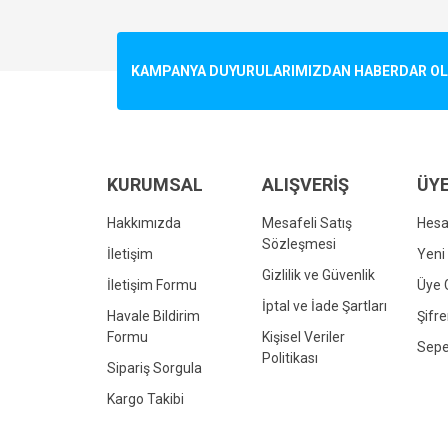
Görüş ve önerileriniz için teşekkür ederiz.
Ürün resmi kalitesiz, bozuk veya görüntülenemiyo
KAMPANYA DUYURULARIMIZDAN HABERDAR OLMA
Ürün açıklamasında eksik bilgiler bulunuyor.
Ürün bilgilerinde hatalar bulunuyor.
Ürün fiyatı diğer sitelerden daha pahalı.
Bu ürüne benzer farklı alternatifler olmalı.
KURUMSAL
ALIŞVERİŞ
ÜYE
Hakkımızda
Mesafeli Satış
Hes
Sözleşmesi
İletişim
Yeni 
Gizlilik ve Güvenlik
İletişim Formu
Üye G
İptal ve İade Şartları
Havale Bildirim
Şifr
Formu
Kişisel Veriler
Sepe
Politikası
Sipariş Sorgula
Kargo Takibi