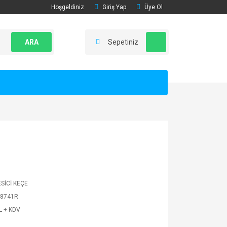
Hoşgeldiniz
Giriş Yap
Üye Ol
ARA
Sepetiniz
ESİCİ KEÇE
8741R
L + KDV