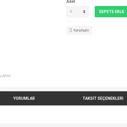
Adet
SEPETE EKLE
Karşılaştır
ALARMI
YORUMLAR
TAKSİT SEÇENEKLERİ
e diğer konularda yetersiz gördüğünüz noktaları öneri formunu kullanarak tarafımı