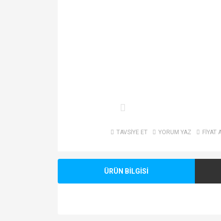
TAVSİYE ET
YORUM YAZ
FİYAT 
ÜRÜN BİLGİSİ
Bu ürünün fiyat bilgisi, resim, ürün açıklamalarında v