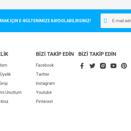
Bu ürüne ilk yorumu siz yapın!
r.
K İÇİN E-BÜLTENİMİZE KAYDOLABİLİRSİNİZ!
Yorum Yaz
LİK
BİZİ TAKİP EDİN
BİZİ TAKİP EDİN
abım
Facebook
Üyelik
Twitter
irişi
Instagram
Gönder
emi Unuttum
Youtube
tiniz
Pinterest