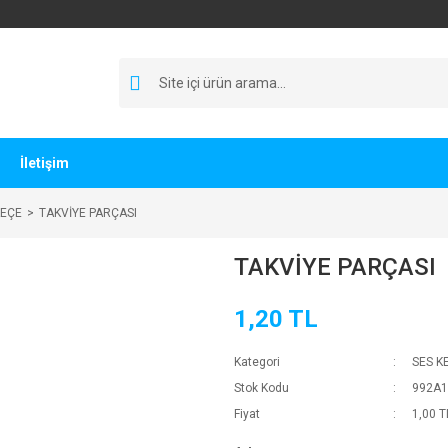
İletişim
KEÇE
TAKVİYE PARÇASI
TAKVİYE PARÇASI
1,20 TL
Kategori
SES K
Stok Kodu
992A1
Fiyat
1,00 T