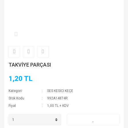
TAKVİYE PARÇASI
1,20 TL
Kategori
SES KESİCİ KEÇE
Stok Kodu
992A14874R
Fiyat
1,00 TL + KDV