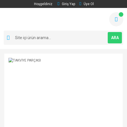
Hoşgeldiniz
Giriş Yap
Üye Ol
ARA