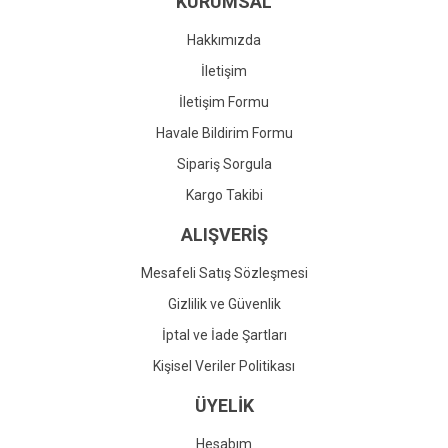
KURUMSAL
Ürün fiyatı diğer sitelerden daha pahalı.
Bu ürüne benzer farklı alternatifler olmalı.
Hakkımızda
İletişim
İletişim Formu
Havale Bildirim Formu
Gönder
Sipariş Sorgula
Kargo Takibi
ALIŞVERİŞ
Mesafeli Satış Sözleşmesi
Gizlilik ve Güvenlik
İptal ve İade Şartları
Kişisel Veriler Politikası
ÜYELİK
Hesabım