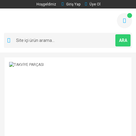
Hoşgeldiniz
Giriş Yap
Üye Ol
ARA