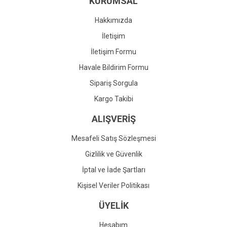
KURUMSAL
Ürün fiyatı diğer sitelerden daha pahalı.
Bu ürüne benzer farklı alternatifler olmalı.
Hakkımızda
İletişim
İletişim Formu
Havale Bildirim Formu
Gönder
Sipariş Sorgula
Kargo Takibi
ALIŞVERİŞ
Mesafeli Satış Sözleşmesi
Gizlilik ve Güvenlik
İptal ve İade Şartları
Kişisel Veriler Politikası
ÜYELİK
Hesabım