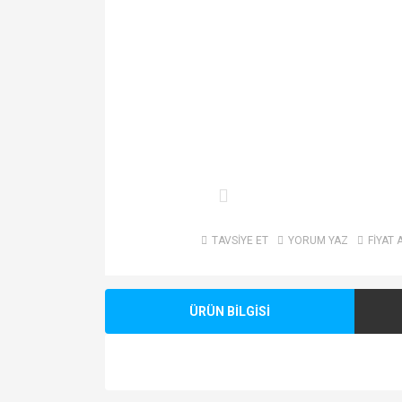
TAVSİYE ET
YORUM YAZ
FİYAT 
ÜRÜN BİLGİSİ
Bu ürünün fiyat bilgisi, resim, ürün açıklamalarında v