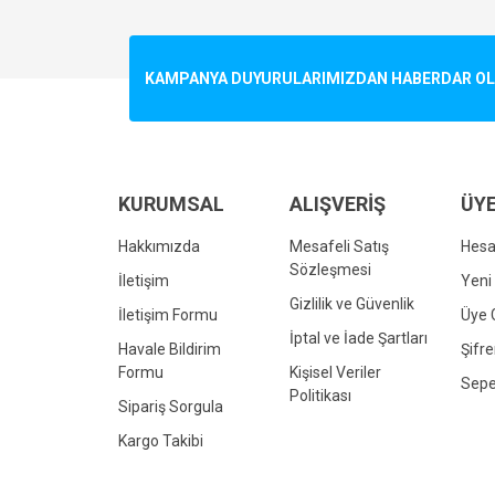
Görüş ve önerileriniz için teşekkür ederiz.
Ürün resmi kalitesiz, bozuk veya görüntülenemiyo
KAMPANYA DUYURULARIMIZDAN HABERDAR OLMA
Ürün açıklamasında eksik bilgiler bulunuyor.
Ürün bilgilerinde hatalar bulunuyor.
Ürün fiyatı diğer sitelerden daha pahalı.
Bu ürüne benzer farklı alternatifler olmalı.
KURUMSAL
ALIŞVERİŞ
ÜYE
Hakkımızda
Mesafeli Satış
Hes
Sözleşmesi
İletişim
Yeni 
Gizlilik ve Güvenlik
İletişim Formu
Üye G
İptal ve İade Şartları
Havale Bildirim
Şifr
Formu
Kişisel Veriler
Sepe
Politikası
Sipariş Sorgula
Kargo Takibi