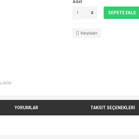
Adet
SEPETE EKLE
Karşılaştır
ALARMI
YORUMLAR
TAKSİT SEÇENEKLERİ
e diğer konularda yetersiz gördüğünüz noktaları öneri formunu kullanarak tarafımı