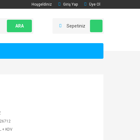
Hoşgeldiniz
Giriş Yap
Üye Ol
ARA
Sepetiniz
Z
26712
L + KDV