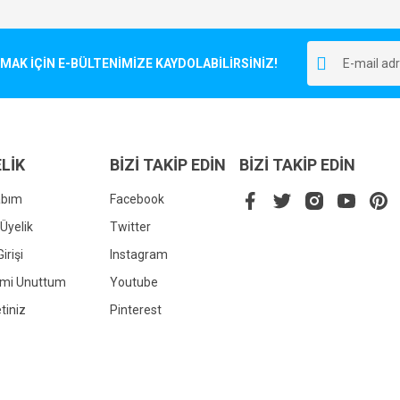
Bu ürüne ilk yorumu siz yapın!
r.
K İÇİN E-BÜLTENİMİZE KAYDOLABİLİRSİNİZ!
Yorum Yaz
LİK
BİZİ TAKİP EDİN
BİZİ TAKİP EDİN
abım
Facebook
Üyelik
Twitter
irişi
Instagram
Gönder
emi Unuttum
Youtube
tiniz
Pinterest