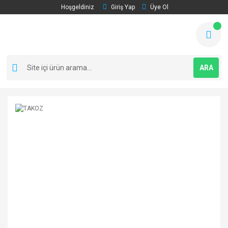
Hoşgeldiniz
Giriş Yap
Üye Ol
ARA