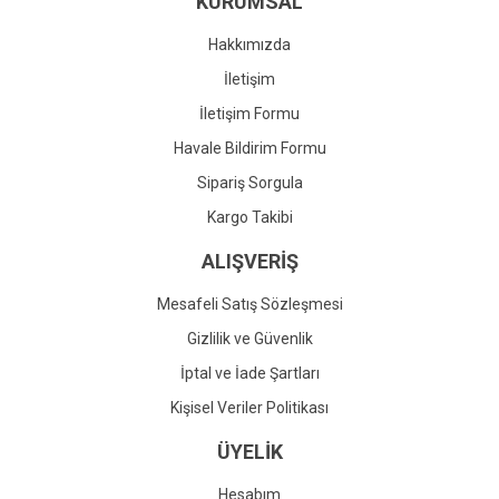
KURUMSAL
Ürün fiyatı diğer sitelerden daha pahalı.
Bu ürüne benzer farklı alternatifler olmalı.
Hakkımızda
İletişim
İletişim Formu
Havale Bildirim Formu
Gönder
Sipariş Sorgula
Kargo Takibi
ALIŞVERİŞ
Mesafeli Satış Sözleşmesi
Gizlilik ve Güvenlik
İptal ve İade Şartları
Kişisel Veriler Politikası
ÜYELİK
Hesabım