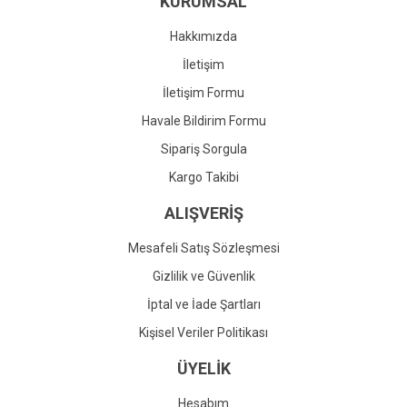
KURUMSAL
Ürün fiyatı diğer sitelerden daha pahalı.
Bu ürüne benzer farklı alternatifler olmalı.
Hakkımızda
İletişim
İletişim Formu
Havale Bildirim Formu
Gönder
Sipariş Sorgula
Kargo Takibi
ALIŞVERİŞ
Mesafeli Satış Sözleşmesi
Gizlilik ve Güvenlik
İptal ve İade Şartları
Kişisel Veriler Politikası
ÜYELİK
Hesabım