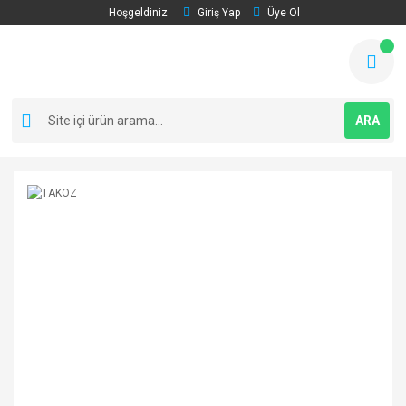
Hoşgeldiniz
Giriş Yap
Üye Ol
ARA