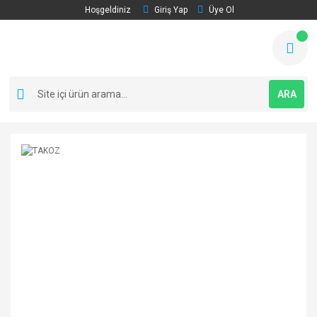
Hoşgeldiniz
Giriş Yap
Üye Ol
ARA