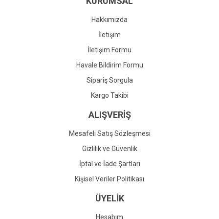
KURUMSAL
Ürün fiyatı diğer sitelerden daha pahalı.
Bu ürüne benzer farklı alternatifler olmalı.
Hakkımızda
İletişim
İletişim Formu
Havale Bildirim Formu
Gönder
Sipariş Sorgula
Kargo Takibi
ALIŞVERİŞ
Mesafeli Satış Sözleşmesi
Gizlilik ve Güvenlik
İptal ve İade Şartları
Kişisel Veriler Politikası
ÜYELİK
Hesabım