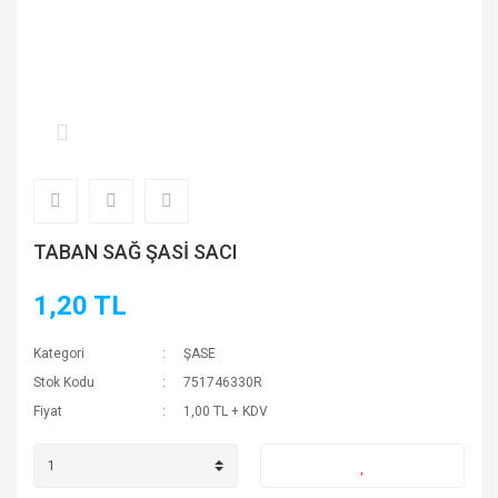
TABAN SAĞ ŞASİ SACI
1,20 TL
Kategori
ŞASE
Stok Kodu
751746330R
Fiyat
1,00 TL + KDV