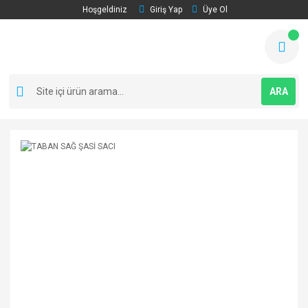
Hoşgeldiniz
Giriş Yap
Üye Ol
ARA