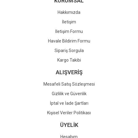
KURUMSAL
Ürün fiyatı diğer sitelerden daha pahalı.
Bu ürüne benzer farklı alternatifler olmalı.
Hakkımızda
İletişim
İletişim Formu
Havale Bildirim Formu
Gönder
Sipariş Sorgula
Kargo Takibi
ALIŞVERİŞ
Mesafeli Satış Sözleşmesi
Gizlilik ve Güvenlik
İptal ve İade Şartları
Kişisel Veriler Politikası
ÜYELİK
Hesabım