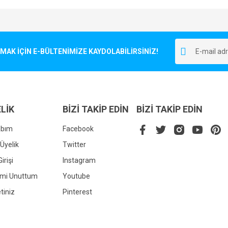
e diğer konularda yetersiz gördüğünüz noktaları öneri formunu kullanarak tarafımı
Bu ürüne ilk yorumu siz yapın!
r.
K İÇİN E-BÜLTENİMİZE KAYDOLABİLİRSİNİZ!
Yorum Yaz
LİK
BİZİ TAKİP EDİN
BİZİ TAKİP EDİN
abım
Facebook
Üyelik
Twitter
irişi
Instagram
Gönder
emi Unuttum
Youtube
tiniz
Pinterest