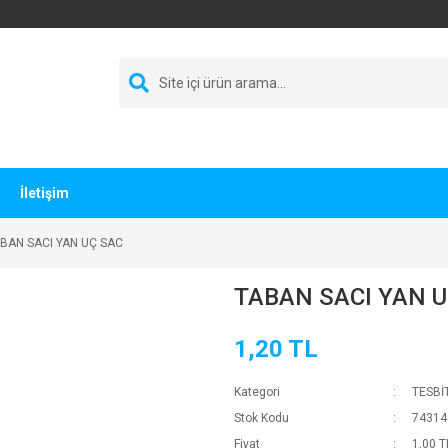
İletişim
BAN SACI YAN UÇ SAC
TABAN SACI YAN 
1,20 TL
Kategori
TESBİ
Stok Kodu
74314
Fiyat
1,00 T