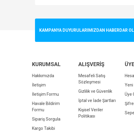
Bu ürünün fiyat bilgisi, resim, ürün açıklamalarında v
Görüş ve önerileriniz için teşekkür ederiz.
Ürün resmi kalitesiz, bozuk veya görüntülenemiyo
KAMPANYA DUYURULARIMIZDAN HABERDAR OLMA
Ürün açıklamasında eksik bilgiler bulunuyor.
Ürün bilgilerinde hatalar bulunuyor.
Ürün fiyatı diğer sitelerden daha pahalı.
Bu ürüne benzer farklı alternatifler olmalı.
KURUMSAL
ALIŞVERİŞ
ÜYE
Hakkımızda
Mesafeli Satış
Hes
Sözleşmesi
İletişim
Yeni 
Gizlilik ve Güvenlik
İletişim Formu
Üye G
İptal ve İade Şartları
Havale Bildirim
Şifr
Formu
Kişisel Veriler
Sepe
Politikası
Sipariş Sorgula
Kargo Takibi