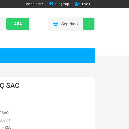
Hoşgeldiniz
Giriş Yap
Üye Ol
ARA
Sepetiniz
UÇ SAC
T SACI
8577R
L + KDV