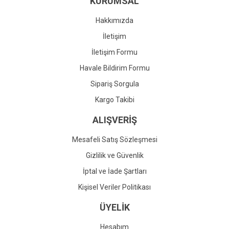
KURUMSAL
Ürün fiyatı diğer sitelerden daha pahalı.
Bu ürüne benzer farklı alternatifler olmalı.
Hakkımızda
İletişim
İletişim Formu
Havale Bildirim Formu
Gönder
Sipariş Sorgula
Kargo Takibi
ALIŞVERİŞ
Mesafeli Satış Sözleşmesi
Gizlilik ve Güvenlik
İptal ve İade Şartları
Kişisel Veriler Politikası
ÜYELİK
Hesabım