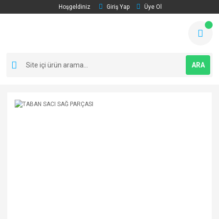
Hoşgeldiniz
Giriş Yap
Üye Ol
ARA