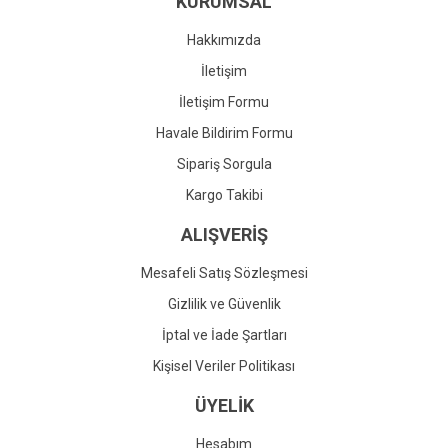
KURUMSAL
Ürün fiyatı diğer sitelerden daha pahalı.
Bu ürüne benzer farklı alternatifler olmalı.
Hakkımızda
İletişim
İletişim Formu
Havale Bildirim Formu
Gönder
Sipariş Sorgula
Kargo Takibi
ALIŞVERİŞ
Mesafeli Satış Sözleşmesi
Gizlilik ve Güvenlik
İptal ve İade Şartları
Kişisel Veriler Politikası
ÜYELİK
Hesabım