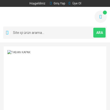
Hoşgeldiniz
Giriş Yap
Üye Ol
ARA