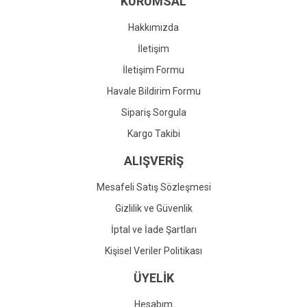
KURUMSAL
Ürün fiyatı diğer sitelerden daha pahalı.
Bu ürüne benzer farklı alternatifler olmalı.
Hakkımızda
İletişim
İletişim Formu
Havale Bildirim Formu
Gönder
Sipariş Sorgula
Kargo Takibi
ALIŞVERİŞ
Mesafeli Satış Sözleşmesi
Gizlilik ve Güvenlik
İptal ve İade Şartları
Kişisel Veriler Politikası
ÜYELİK
Hesabım