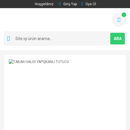
Hoşgeldiniz
Giriş Yap
Üye Ol
ARA