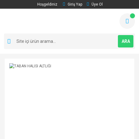
Hoşgeldiniz
Giriş Yap
Üye Ol
ARA