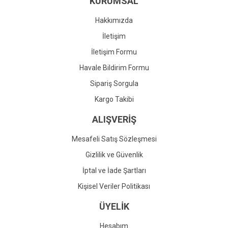
KURUMSAL
Ürün fiyatı diğer sitelerden daha pahalı.
Bu ürüne benzer farklı alternatifler olmalı.
Hakkımızda
İletişim
İletişim Formu
Havale Bildirim Formu
Gönder
Sipariş Sorgula
Kargo Takibi
ALIŞVERİŞ
Mesafeli Satış Sözleşmesi
Gizlilik ve Güvenlik
İptal ve İade Şartları
Kişisel Veriler Politikası
ÜYELİK
Hesabım