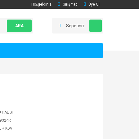
Hoşgeldiniz
Giriş Yap
Üye Ol
ARA
Sepetiniz
 HALISI
9324R
L + KDV