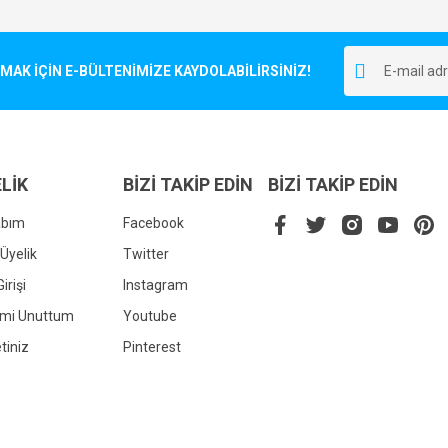
Bu ürüne ilk yorumu siz yapın!
r.
K İÇİN E-BÜLTENİMİZE KAYDOLABİLİRSİNİZ!
Yorum Yaz
LİK
BİZİ TAKİP EDİN
BİZİ TAKİP EDİN
abım
Facebook
Üyelik
Twitter
irişi
Instagram
Gönder
emi Unuttum
Youtube
tiniz
Pinterest