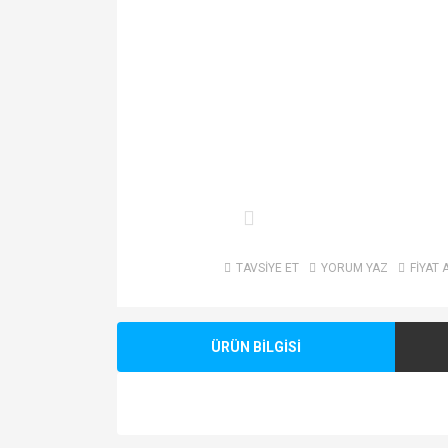
TAVSİYE ET
YORUM YAZ
FİYAT 
ÜRÜN BİLGİSİ
Bu ürünün fiyat bilgisi, resim, ürün açıklamalarında v