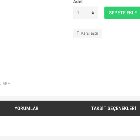
Adet
SEPETE EKLE
Karşılaştır
ALARMI
YORUMLAR
TAKSİT SEÇENEKLERİ
e diğer konularda yetersiz gördüğünüz noktaları öneri formunu kullanarak tarafımı