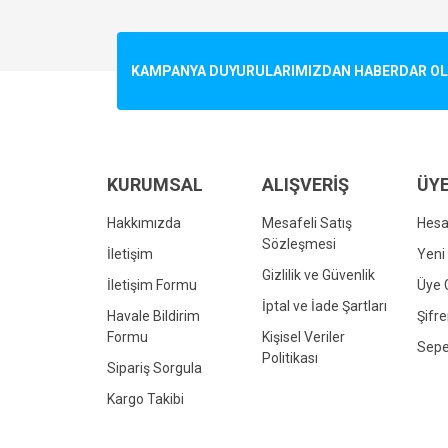
Görüş ve önerileriniz için teşekkür ederiz.
Ürün resmi kalitesiz, bozuk veya görüntülenemiyo
KAMPANYA DUYURULARIMIZDAN HABERDAR OLMA
Ürün açıklamasında eksik bilgiler bulunuyor.
Ürün bilgilerinde hatalar bulunuyor.
Ürün fiyatı diğer sitelerden daha pahalı.
Bu ürüne benzer farklı alternatifler olmalı.
KURUMSAL
ALIŞVERİŞ
ÜYE
Hakkımızda
Mesafeli Satış
Hes
Sözleşmesi
İletişim
Yeni 
Gizlilik ve Güvenlik
İletişim Formu
Üye G
İptal ve İade Şartları
Havale Bildirim
Şifr
Formu
Kişisel Veriler
Sepe
Politikası
Sipariş Sorgula
Kargo Takibi