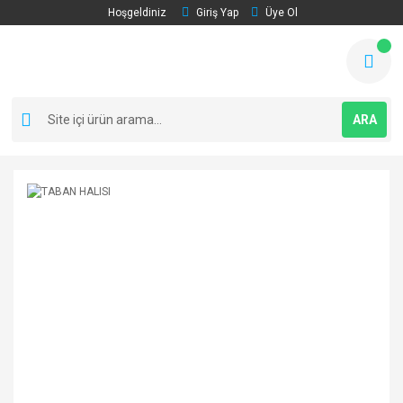
Hoşgeldiniz
Giriş Yap
Üye Ol
ARA