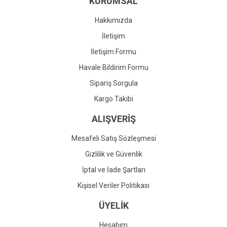
KURUMSAL
Ürün fiyatı diğer sitelerden daha pahalı.
Bu ürüne benzer farklı alternatifler olmalı.
Hakkımızda
İletişim
İletişim Formu
Havale Bildirim Formu
Gönder
Sipariş Sorgula
Kargo Takibi
ALIŞVERİŞ
Mesafeli Satış Sözleşmesi
Gizlilik ve Güvenlik
İptal ve İade Şartları
Kişisel Veriler Politikası
ÜYELİK
Hesabım