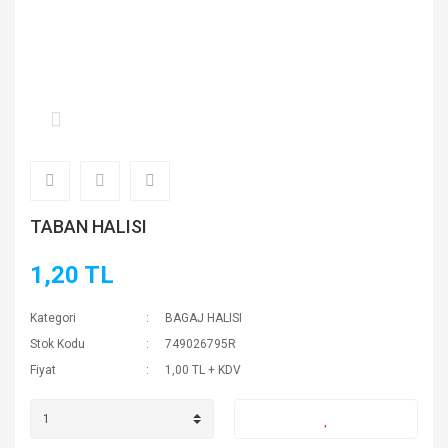
TABAN HALISI
1,20 TL
Kategori
BAGAJ HALISI
Stok Kodu
749026795R
Fiyat
1,00 TL + KDV