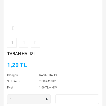
TABAN HALISI
1,20 TL
Kategori
BAGAJ HALISI
Stok Kodu
749024338R
Fiyat
1,00 TL + KDV