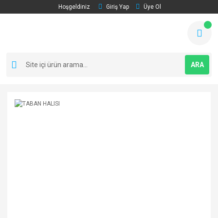
Hoşgeldiniz
Giriş Yap
Üye Ol
ARA