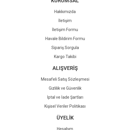
KURUMSAL
Ürün fiyatı diğer sitelerden daha pahalı.
Bu ürüne benzer farklı alternatifler olmalı.
Hakkımızda
İletişim
İletişim Formu
Havale Bildirim Formu
Gönder
Sipariş Sorgula
Kargo Takibi
ALIŞVERİŞ
Mesafeli Satış Sözleşmesi
Gizlilik ve Güvenlik
İptal ve İade Şartları
Kişisel Veriler Politikası
ÜYELİK
Hesabım