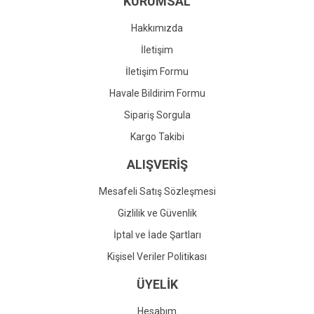
KURUMSAL
Ürün fiyatı diğer sitelerden daha pahalı.
Bu ürüne benzer farklı alternatifler olmalı.
Hakkımızda
İletişim
İletişim Formu
Havale Bildirim Formu
Gönder
Sipariş Sorgula
Kargo Takibi
ALIŞVERİŞ
Mesafeli Satış Sözleşmesi
Gizlilik ve Güvenlik
İptal ve İade Şartları
Kişisel Veriler Politikası
ÜYELİK
Hesabım