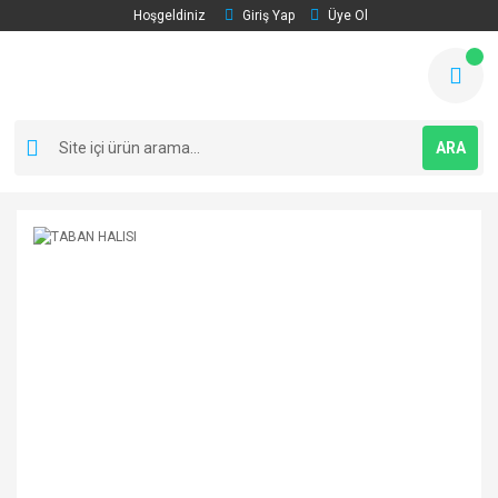
Hoşgeldiniz
Giriş Yap
Üye Ol
ARA