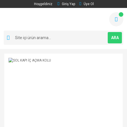
Hoşgeldiniz
Giriş Yap
Üye Ol
ARA