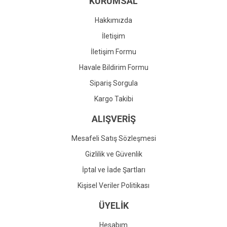
KURUMSAL
Ürün fiyatı diğer sitelerden daha pahalı.
Bu ürüne benzer farklı alternatifler olmalı.
Hakkımızda
İletişim
İletişim Formu
Havale Bildirim Formu
Gönder
Sipariş Sorgula
Kargo Takibi
ALIŞVERİŞ
Mesafeli Satış Sözleşmesi
Gizlilik ve Güvenlik
İptal ve İade Şartları
Kişisel Veriler Politikası
ÜYELİK
Hesabım