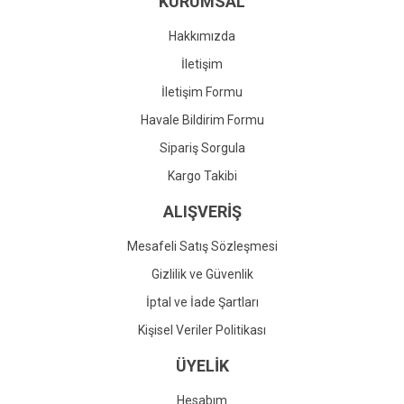
KURUMSAL
Ürün fiyatı diğer sitelerden daha pahalı.
Bu ürüne benzer farklı alternatifler olmalı.
Hakkımızda
İletişim
İletişim Formu
Havale Bildirim Formu
Gönder
Sipariş Sorgula
Kargo Takibi
ALIŞVERİŞ
Mesafeli Satış Sözleşmesi
Gizlilik ve Güvenlik
İptal ve İade Şartları
Kişisel Veriler Politikası
ÜYELİK
Hesabım