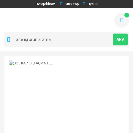
Hoşgeldiniz
Giriş Yap
Üye Ol
ARA