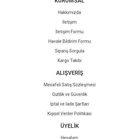
KURUMSAL
Ürün fiyatı diğer sitelerden daha pahalı.
Bu ürüne benzer farklı alternatifler olmalı.
Hakkımızda
İletişim
İletişim Formu
Havale Bildirim Formu
Gönder
Sipariş Sorgula
Kargo Takibi
ALIŞVERİŞ
Mesafeli Satış Sözleşmesi
Gizlilik ve Güvenlik
İptal ve İade Şartları
Kişisel Veriler Politikası
ÜYELİK
Hesabım