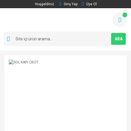
Hoşgeldiniz
Giriş Yap
Üye Ol
ARA