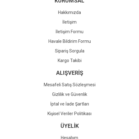
KURUMSAL
Ürün fiyatı diğer sitelerden daha pahalı.
Bu ürüne benzer farklı alternatifler olmalı.
Hakkımızda
İletişim
İletişim Formu
Havale Bildirim Formu
Gönder
Sipariş Sorgula
Kargo Takibi
ALIŞVERİŞ
Mesafeli Satış Sözleşmesi
Gizlilik ve Güvenlik
İptal ve İade Şartları
Kişisel Veriler Politikası
ÜYELİK
Hesabım