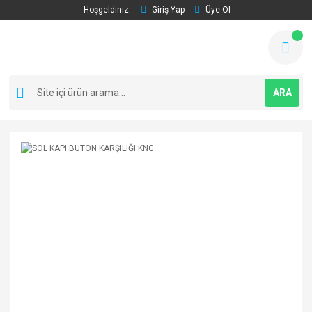
Hoşgeldiniz
Giriş Yap
Üye Ol
ARA