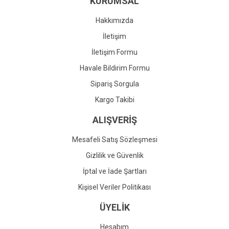
KURUMSAL
Ürün fiyatı diğer sitelerden daha pahalı.
Bu ürüne benzer farklı alternatifler olmalı.
Hakkımızda
İletişim
İletişim Formu
Havale Bildirim Formu
Gönder
Sipariş Sorgula
Kargo Takibi
ALIŞVERİŞ
Mesafeli Satış Sözleşmesi
Gizlilik ve Güvenlik
İptal ve İade Şartları
Kişisel Veriler Politikası
ÜYELİK
Hesabım