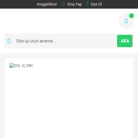
Hoşgeldiniz
Giriş Yap
Üye Ol
ARA