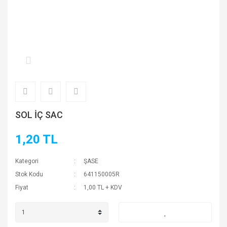
SOL İÇ SAC
1,20 TL
Kategori
ŞASE
Stok Kodu
641150005R
Fiyat
1,00 TL + KDV