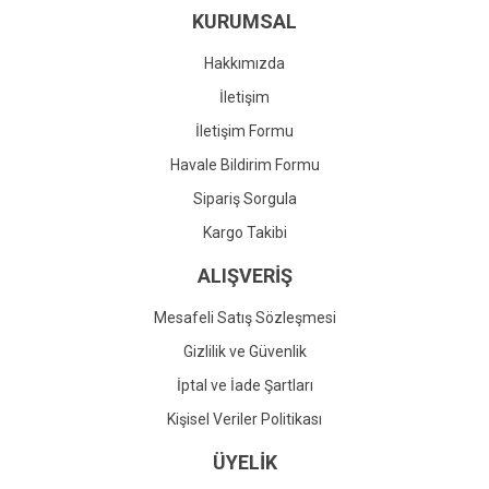
KURUMSAL
Ürün fiyatı diğer sitelerden daha pahalı.
Bu ürüne benzer farklı alternatifler olmalı.
Hakkımızda
İletişim
İletişim Formu
Havale Bildirim Formu
Gönder
Sipariş Sorgula
Kargo Takibi
ALIŞVERİŞ
Mesafeli Satış Sözleşmesi
Gizlilik ve Güvenlik
İptal ve İade Şartları
Kişisel Veriler Politikası
ÜYELİK