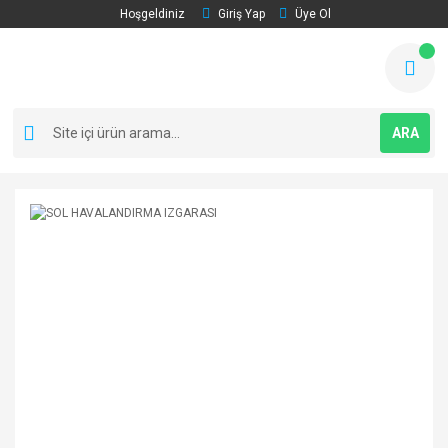
Hoşgeldiniz
Giriş Yap
Üye Ol
ARA