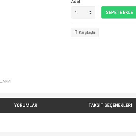
Adet
SEPETE EKLE
Karşılaştır
ALARMI
YORUMLAR
TAKSİT SEÇENEKLERİ
e diğer konularda yetersiz gördüğünüz noktaları öneri formunu kullanarak tarafımı