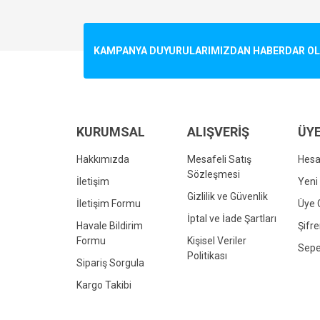
Görüş ve önerileriniz için teşekkür ederiz.
Ürün resmi kalitesiz, bozuk veya görüntülenemiyo
KAMPANYA DUYURULARIMIZDAN HABERDAR OLMA
Ürün açıklamasında eksik bilgiler bulunuyor.
Ürün bilgilerinde hatalar bulunuyor.
Ürün fiyatı diğer sitelerden daha pahalı.
Bu ürüne benzer farklı alternatifler olmalı.
KURUMSAL
ALIŞVERİŞ
ÜYE
Hakkımızda
Mesafeli Satış
Hes
Sözleşmesi
İletişim
Yeni 
Gizlilik ve Güvenlik
İletişim Formu
Üye G
İptal ve İade Şartları
Havale Bildirim
Şifr
Formu
Kişisel Veriler
Sepe
Politikası
Sipariş Sorgula
Kargo Takibi