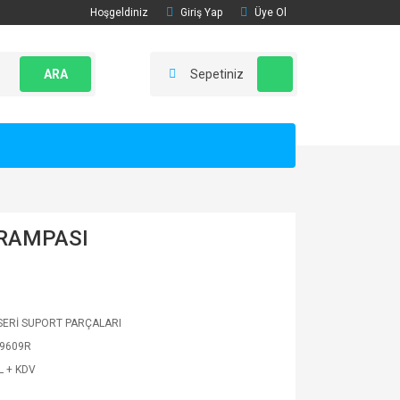
Hoşgeldiniz
Giriş Yap
Üye Ol
ARA
Sepetiniz
 RAMPASI
ERİ SUPORT PARÇALARI
9609R
L + KDV