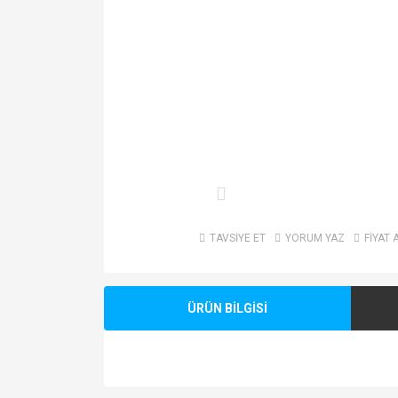
TAVSİYE ET
YORUM YAZ
FİYAT 
ÜRÜN BİLGİSİ
Bu ürünün fiyat bilgisi, resim, ürün açıklamalarında v