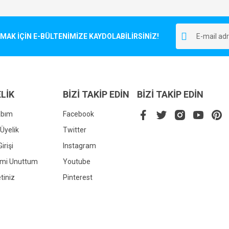
Bu ürüne ilk yorumu siz yapın!
r.
K İÇİN E-BÜLTENİMİZE KAYDOLABİLİRSİNİZ!
Yorum Yaz
LİK
BİZİ TAKİP EDİN
BİZİ TAKİP EDİN
abım
Facebook
Üyelik
Twitter
irişi
Instagram
Gönder
emi Unuttum
Youtube
tiniz
Pinterest