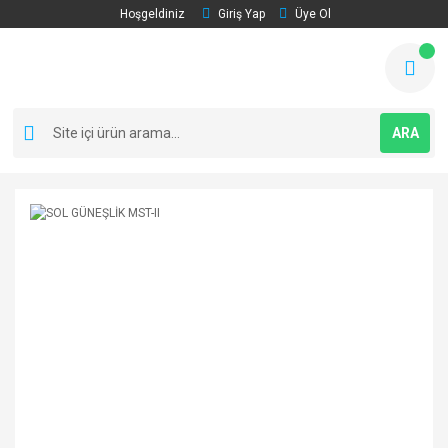
Hoşgeldiniz
Giriş Yap
Üye Ol
ARA