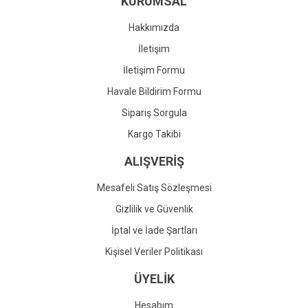
KURUMSAL
Ürün fiyatı diğer sitelerden daha pahalı.
Bu ürüne benzer farklı alternatifler olmalı.
Hakkımızda
İletişim
İletişim Formu
Havale Bildirim Formu
Gönder
Sipariş Sorgula
Kargo Takibi
ALIŞVERİŞ
Mesafeli Satış Sözleşmesi
Gizlilik ve Güvenlik
İptal ve İade Şartları
Kişisel Veriler Politikası
ÜYELİK
Hesabım