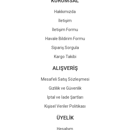
KURUMSAL
Ürün fiyatı diğer sitelerden daha pahalı.
Bu ürüne benzer farklı alternatifler olmalı.
Hakkımızda
İletişim
İletişim Formu
Havale Bildirim Formu
Gönder
Sipariş Sorgula
Kargo Takibi
ALIŞVERİŞ
Mesafeli Satış Sözleşmesi
Gizlilik ve Güvenlik
İptal ve İade Şartları
Kişisel Veriler Politikası
ÜYELİK
Hesabım