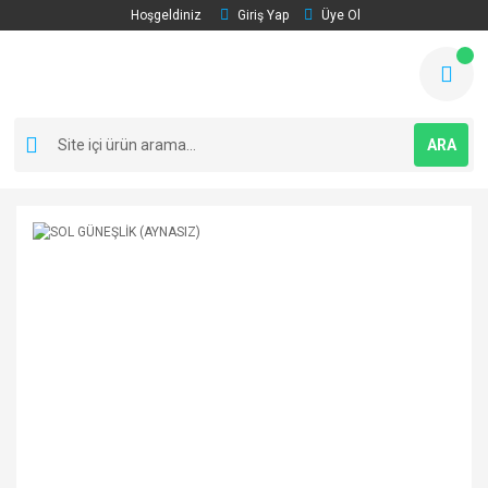
Hoşgeldiniz
Giriş Yap
Üye Ol
ARA