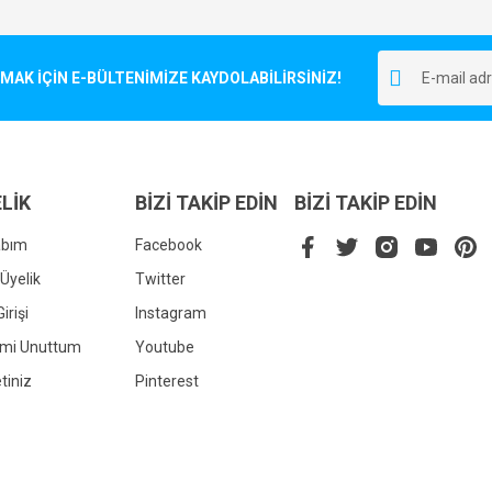
Bu ürüne ilk yorumu siz yapın!
r.
K İÇİN E-BÜLTENİMİZE KAYDOLABİLİRSİNİZ!
Yorum Yaz
LİK
BİZİ TAKİP EDİN
BİZİ TAKİP EDİN
abım
Facebook
Üyelik
Twitter
irişi
Instagram
Gönder
emi Unuttum
Youtube
tiniz
Pinterest