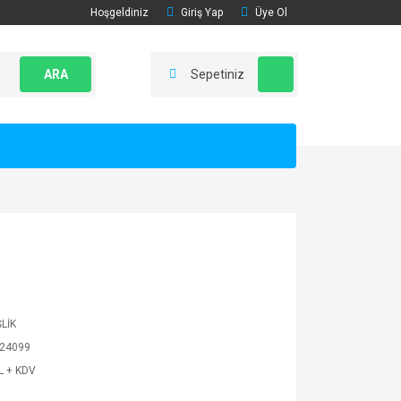
Hoşgeldiniz
Giriş Yap
Üye Ol
ARA
Sepetiniz
LİK
24099
L + KDV