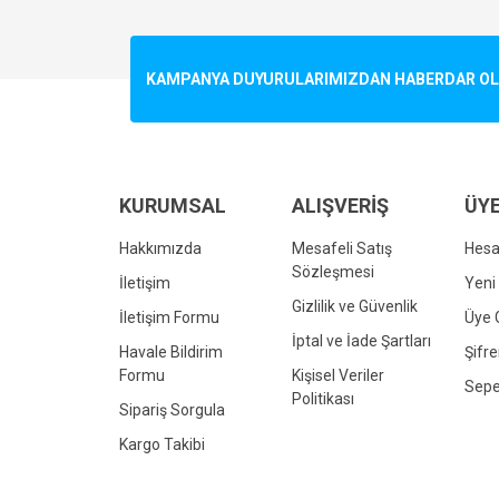
Görüş ve önerileriniz için teşekkür ederiz.
Ürün resmi kalitesiz, bozuk veya görüntülenemiyo
KAMPANYA DUYURULARIMIZDAN HABERDAR OLMA
Ürün açıklamasında eksik bilgiler bulunuyor.
Ürün bilgilerinde hatalar bulunuyor.
Ürün fiyatı diğer sitelerden daha pahalı.
Bu ürüne benzer farklı alternatifler olmalı.
KURUMSAL
ALIŞVERİŞ
ÜYE
Hakkımızda
Mesafeli Satış
Hes
Sözleşmesi
İletişim
Yeni 
Gizlilik ve Güvenlik
İletişim Formu
Üye G
İptal ve İade Şartları
Havale Bildirim
Şifr
Formu
Kişisel Veriler
Sepe
Politikası
Sipariş Sorgula
Kargo Takibi