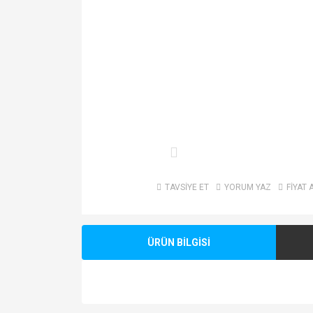
TAVSİYE ET
YORUM YAZ
FİYAT 
ÜRÜN BİLGİSİ
Bu ürünün fiyat bilgisi, resim, ürün açıklamalarında v