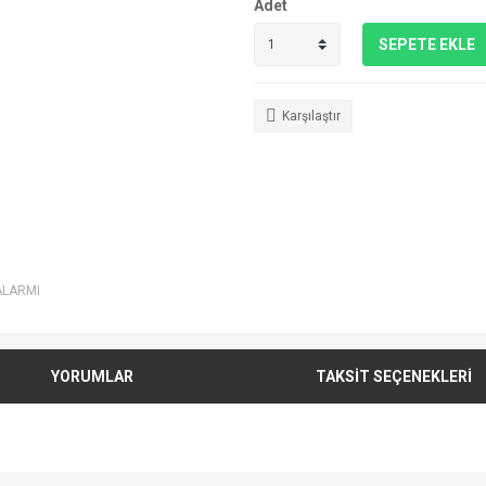
Adet
SEPETE EKLE
Karşılaştır
ALARMI
YORUMLAR
TAKSİT SEÇENEKLERİ
e diğer konularda yetersiz gördüğünüz noktaları öneri formunu kullanarak tarafımı