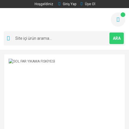
Hoşgeldiniz
Giriş Yap
Üye Ol
ARA