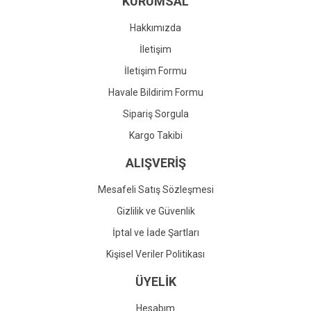
KURUMSAL
Ürün fiyatı diğer sitelerden daha pahalı.
Bu ürüne benzer farklı alternatifler olmalı.
Hakkımızda
İletişim
İletişim Formu
Havale Bildirim Formu
Gönder
Sipariş Sorgula
Kargo Takibi
ALIŞVERİŞ
Mesafeli Satış Sözleşmesi
Gizlilik ve Güvenlik
İptal ve İade Şartları
Kişisel Veriler Politikası
ÜYELİK
Hesabım