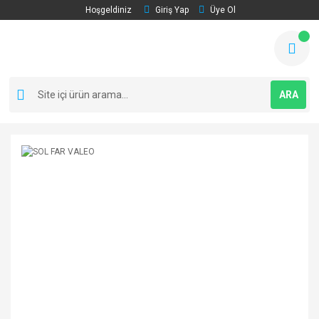
Hoşgeldiniz
Giriş Yap
Üye Ol
ARA