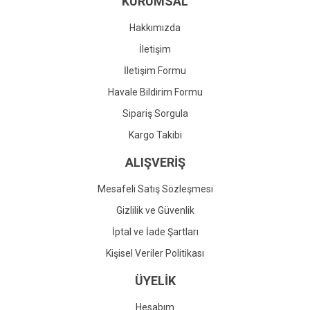
KURUMSAL
Ürün fiyatı diğer sitelerden daha pahalı.
Bu ürüne benzer farklı alternatifler olmalı.
Hakkımızda
İletişim
İletişim Formu
Havale Bildirim Formu
Gönder
Sipariş Sorgula
Kargo Takibi
ALIŞVERİŞ
Mesafeli Satış Sözleşmesi
Gizlilik ve Güvenlik
İptal ve İade Şartları
Kişisel Veriler Politikası
ÜYELİK
Hesabım