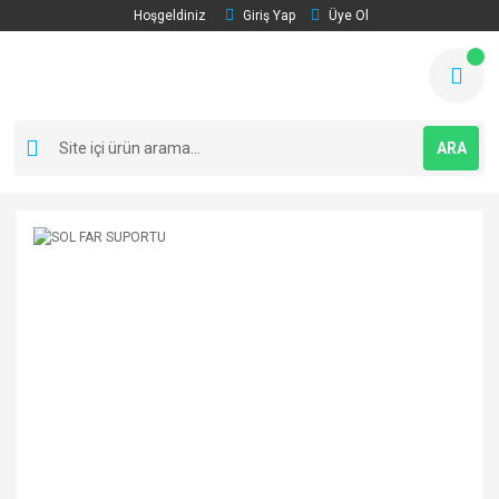
Hoşgeldiniz
Giriş Yap
Üye Ol
ARA