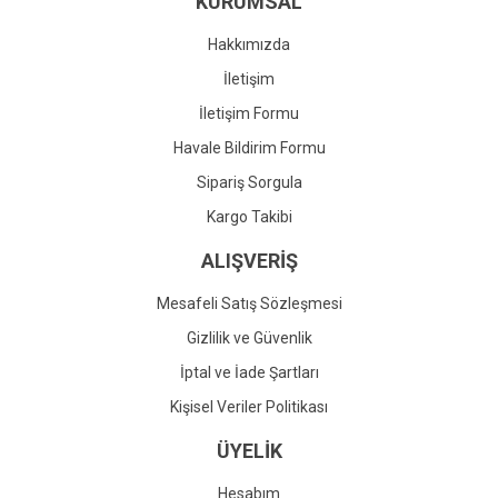
KURUMSAL
Ürün fiyatı diğer sitelerden daha pahalı.
Bu ürüne benzer farklı alternatifler olmalı.
Hakkımızda
İletişim
İletişim Formu
Havale Bildirim Formu
Gönder
Sipariş Sorgula
Kargo Takibi
ALIŞVERİŞ
Mesafeli Satış Sözleşmesi
Gizlilik ve Güvenlik
İptal ve İade Şartları
Kişisel Veriler Politikası
ÜYELİK
Hesabım