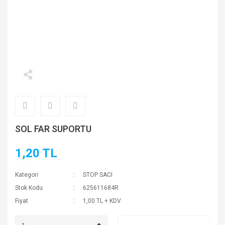
SOL FAR SUPORTU
1,20 TL
Kategori
STOP SACI
Stok Kodu
625611684R
Fiyat
1,00 TL + KDV