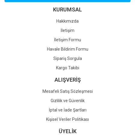
Ürün bilgilerinde hatalar bulunuyor.
KURUMSAL
Ürün fiyatı diğer sitelerden daha pahalı.
Bu ürüne benzer farklı alternatifler olmalı.
Hakkımızda
İletişim
İletişim Formu
Havale Bildirim Formu
Gönder
Sipariş Sorgula
Kargo Takibi
ALIŞVERİŞ
Mesafeli Satış Sözleşmesi
Gizlilik ve Güvenlik
İptal ve İade Şartları
Kişisel Veriler Politikası
ÜYELİK