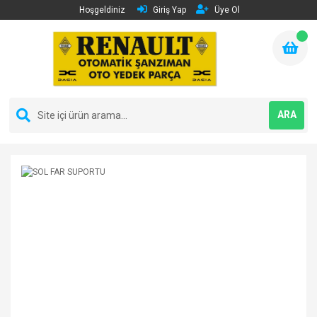
Hoşgeldiniz
Giriş Yap
Üye Ol
ARA