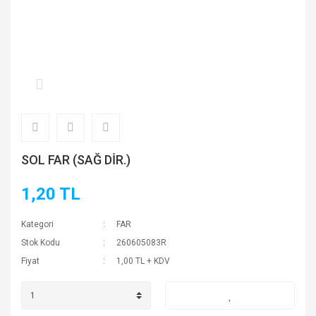
SOL FAR (SAĞ DİR.)
1,20 TL
Kategori
FAR
Stok Kodu
260605083R
Fiyat
1,00 TL + KDV