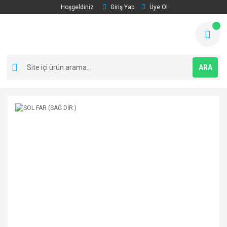
Hoşgeldiniz
Giriş Yap
Üye Ol
ARA