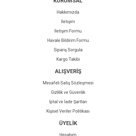
KURUMSAL
Ürün fiyatı diğer sitelerden daha pahalı.
Bu ürüne benzer farklı alternatifler olmalı.
Hakkımızda
İletişim
İletişim Formu
Havale Bildirim Formu
Gönder
Sipariş Sorgula
Kargo Takibi
ALIŞVERİŞ
Mesafeli Satış Sözleşmesi
Gizlilik ve Güvenlik
İptal ve İade Şartları
Kişisel Veriler Politikası
ÜYELİK
Hesabım