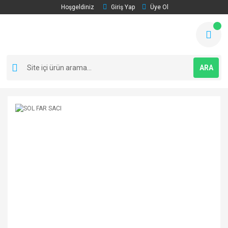
Hoşgeldiniz
Giriş Yap
Üye Ol
ARA