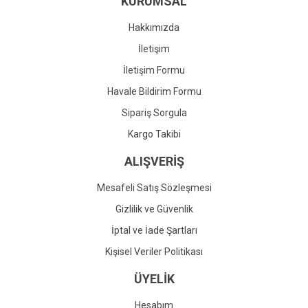
KURUMSAL
Ürün fiyatı diğer sitelerden daha pahalı.
Bu ürüne benzer farklı alternatifler olmalı.
Hakkımızda
İletişim
İletişim Formu
Havale Bildirim Formu
Gönder
Sipariş Sorgula
Kargo Takibi
ALIŞVERİŞ
Mesafeli Satış Sözleşmesi
Gizlilik ve Güvenlik
İptal ve İade Şartları
Kişisel Veriler Politikası
ÜYELİK
Hesabım