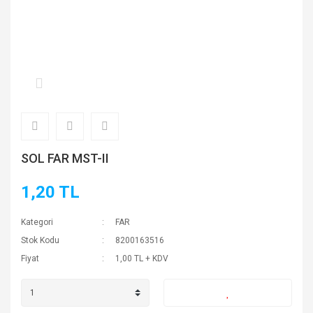
SOL FAR MST-II
1,20 TL
Kategori
FAR
Stok Kodu
8200163516
Fiyat
1,00 TL + KDV