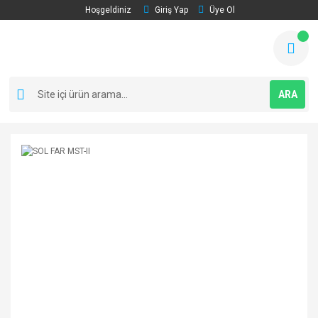
Hoşgeldiniz
Giriş Yap
Üye Ol
ARA