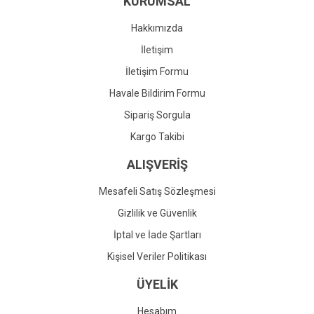
KURUMSAL
Ürün fiyatı diğer sitelerden daha pahalı.
Bu ürüne benzer farklı alternatifler olmalı.
Hakkımızda
İletişim
İletişim Formu
Havale Bildirim Formu
Gönder
Sipariş Sorgula
Kargo Takibi
ALIŞVERİŞ
Mesafeli Satış Sözleşmesi
Gizlilik ve Güvenlik
İptal ve İade Şartları
Kişisel Veriler Politikası
ÜYELİK
Hesabım