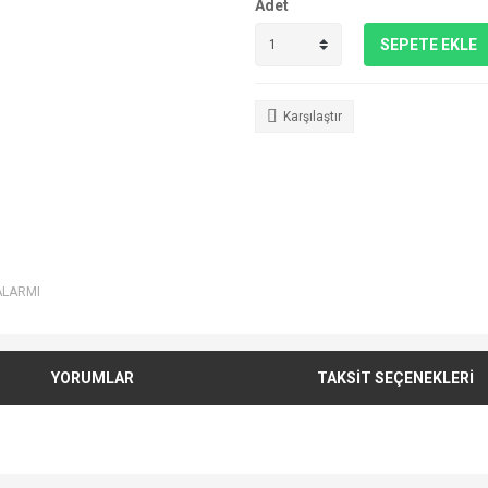
Adet
SEPETE EKLE
Karşılaştır
ALARMI
YORUMLAR
TAKSİT SEÇENEKLERİ
e diğer konularda yetersiz gördüğünüz noktaları öneri formunu kullanarak tarafımı