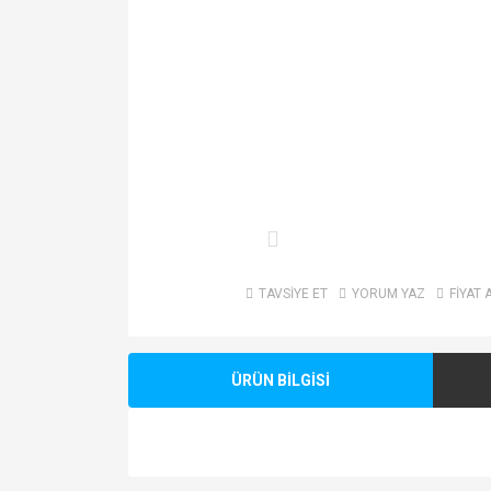
TAVSİYE ET
YORUM YAZ
FİYAT 
ÜRÜN BİLGİSİ
Bu ürünün fiyat bilgisi, resim, ürün açıklamalarında v