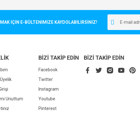
Bu ürüne ilk yorumu siz yapın!
r.
K İÇİN E-BÜLTENİMİZE KAYDOLABİLİRSİNİZ!
Yorum Yaz
LİK
BİZİ TAKİP EDİN
BİZİ TAKİP EDİN
abım
Facebook
Üyelik
Twitter
irişi
Instagram
Gönder
emi Unuttum
Youtube
tiniz
Pinterest