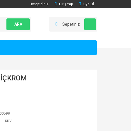
Hoşgeldiniz
Giriş Yap
Üye Ol
ARA
Sepetiniz
 İÇKROM
0059R
L + KDV