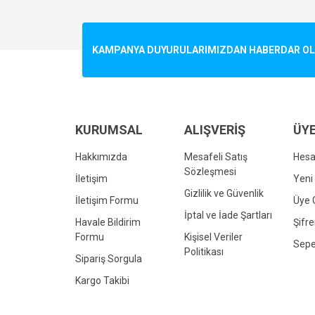
Görüş ve önerileriniz için teşekkür ederiz.
Ürün resmi kalitesiz, bozuk veya görüntülenemiyo
KAMPANYA DUYURULARIMIZDAN HABERDAR OLMA
Ürün açıklamasında eksik bilgiler bulunuyor.
Ürün bilgilerinde hatalar bulunuyor.
Ürün fiyatı diğer sitelerden daha pahalı.
Bu ürüne benzer farklı alternatifler olmalı.
KURUMSAL
ALIŞVERİŞ
ÜYE
Hakkımızda
Mesafeli Satış
Hes
Sözleşmesi
İletişim
Yeni 
Gizlilik ve Güvenlik
İletişim Formu
Üye G
İptal ve İade Şartları
Havale Bildirim
Şifr
Formu
Kişisel Veriler
Sepe
Politikası
Sipariş Sorgula
Kargo Takibi