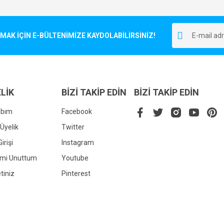
Bu ürüne ilk yorumu siz yapın!
r.
K İÇİN E-BÜLTENİMİZE KAYDOLABİLİRSİNİZ!
Yorum Yaz
LİK
BİZİ TAKİP EDİN
BİZİ TAKİP EDİN
abım
Facebook
Üyelik
Twitter
irişi
Instagram
Gönder
emi Unuttum
Youtube
tiniz
Pinterest