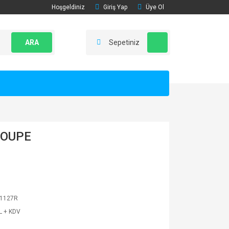
Hoşgeldiniz
Giriş Yap
Üye Ol
ARA
Sepetiniz
COUPE
1127R
L + KDV