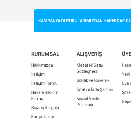
Görüş ve önerileriniz için teşekkür ederiz.
Ürün resmi kalitesiz, bozuk veya görüntülenemiyo
KAMPANYA DUYURULARIMIZDAN HABERDAR OLMA
Ürün açıklamasında eksik bilgiler bulunuyor.
Ürün bilgilerinde hatalar bulunuyor.
Ürün fiyatı diğer sitelerden daha pahalı.
Bu ürüne benzer farklı alternatifler olmalı.
KURUMSAL
ALIŞVERİŞ
ÜYE
Hakkımızda
Mesafeli Satış
Hes
Sözleşmesi
İletişim
Yeni 
Gizlilik ve Güvenlik
İletişim Formu
Üye G
İptal ve İade Şartları
Havale Bildirim
Şifr
Formu
Kişisel Veriler
Sepe
Politikası
Sipariş Sorgula
Kargo Takibi