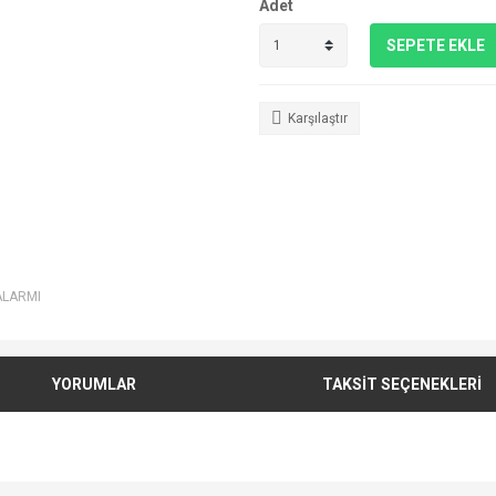
Adet
SEPETE EKLE
Karşılaştır
ALARMI
YORUMLAR
TAKSİT SEÇENEKLERİ
e diğer konularda yetersiz gördüğünüz noktaları öneri formunu kullanarak tarafımı