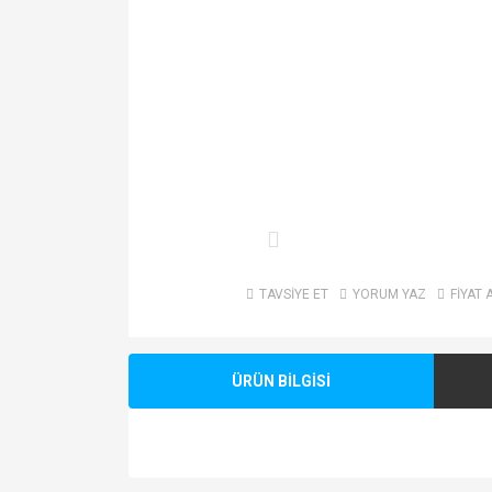
TAVSİYE ET
YORUM YAZ
FİYAT 
ÜRÜN BİLGİSİ
Bu ürünün fiyat bilgisi, resim, ürün açıklamalarında v