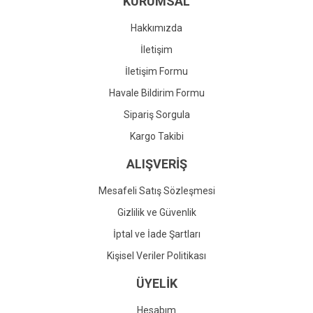
KURUMSAL
Ürün fiyatı diğer sitelerden daha pahalı.
Bu ürüne benzer farklı alternatifler olmalı.
Hakkımızda
İletişim
İletişim Formu
Havale Bildirim Formu
Gönder
Sipariş Sorgula
Kargo Takibi
ALIŞVERİŞ
Mesafeli Satış Sözleşmesi
Gizlilik ve Güvenlik
İptal ve İade Şartları
Kişisel Veriler Politikası
ÜYELİK
Hesabım