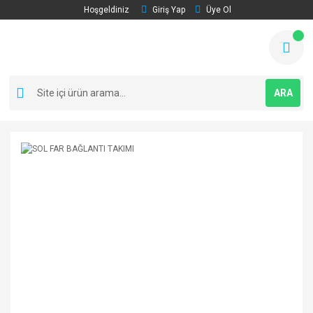
Hoşgeldiniz
Giriş Yap
Üye Ol
ARA