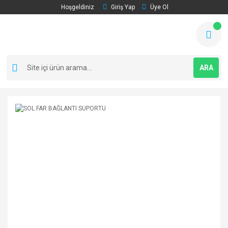
Hoşgeldiniz
Giriş Yap
Üye Ol
ARA