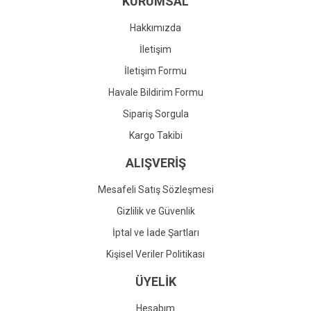
KURUMSAL
Ürün fiyatı diğer sitelerden daha pahalı.
Bu ürüne benzer farklı alternatifler olmalı.
Hakkımızda
İletişim
İletişim Formu
Havale Bildirim Formu
Gönder
Sipariş Sorgula
Kargo Takibi
ALIŞVERİŞ
Mesafeli Satış Sözleşmesi
Gizlilik ve Güvenlik
İptal ve İade Şartları
Kişisel Veriler Politikası
ÜYELİK
Hesabım