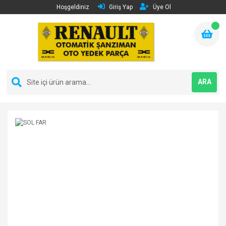
Hoşgeldiniz
Giriş Yap
Üye Ol
ARA