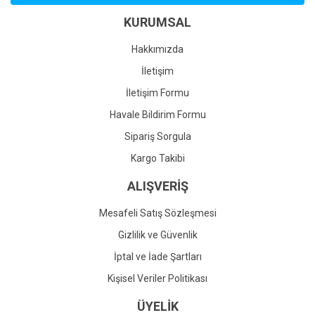
Ürün bilgilerinde hatalar bulunuyor.
KURUMSAL
Ürün fiyatı diğer sitelerden daha pahalı.
Bu ürüne benzer farklı alternatifler olmalı.
Hakkımızda
İletişim
İletişim Formu
Havale Bildirim Formu
Gönder
Sipariş Sorgula
Kargo Takibi
ALIŞVERİŞ
Mesafeli Satış Sözleşmesi
Gizlilik ve Güvenlik
İptal ve İade Şartları
Kişisel Veriler Politikası
ÜYELİK