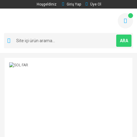
Hoşgeldiniz
Giriş Yap
Üye Ol
ARA