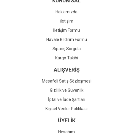
KURUMSAL
Ürün fiyatı diğer sitelerden daha pahalı.
Bu ürüne benzer farklı alternatifler olmalı.
Hakkımızda
İletişim
İletişim Formu
Havale Bildirim Formu
Gönder
Sipariş Sorgula
Kargo Takibi
ALIŞVERİŞ
Mesafeli Satış Sözleşmesi
Gizlilik ve Güvenlik
İptal ve İade Şartları
Kişisel Veriler Politikası
ÜYELİK
Hesabım