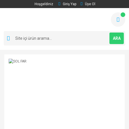
Hoşgeldiniz
Giriş Yap
Üye Ol
ARA