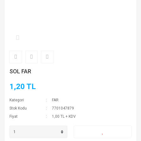
SOL FAR
1,20 TL
Kategori
FAR
Stok Kodu
7701047879
Fiyat
1,00 TL + KDV