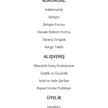
KURUMSAL
Ürün fiyatı diğer sitelerden daha pahalı.
Bu ürüne benzer farklı alternatifler olmalı.
Hakkımızda
İletişim
İletişim Formu
Havale Bildirim Formu
Gönder
Sipariş Sorgula
Kargo Takibi
ALIŞVERİŞ
Mesafeli Satış Sözleşmesi
Gizlilik ve Güvenlik
İptal ve İade Şartları
Kişisel Veriler Politikası
ÜYELİK
Hesabım