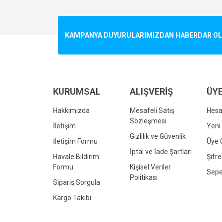
Görüş ve önerileriniz için teşekkür ederiz.
Ürün resmi kalitesiz, bozuk veya görüntülenemiyo
KAMPANYA DUYURULARIMIZDAN HABERDAR OLMA
Ürün açıklamasında eksik bilgiler bulunuyor.
Ürün bilgilerinde hatalar bulunuyor.
Ürün fiyatı diğer sitelerden daha pahalı.
Bu ürüne benzer farklı alternatifler olmalı.
KURUMSAL
ALIŞVERİŞ
ÜYE
Hakkımızda
Mesafeli Satış
Hes
Sözleşmesi
İletişim
Yeni 
Gizlilik ve Güvenlik
İletişim Formu
Üye G
İptal ve İade Şartları
Havale Bildirim
Şifr
Formu
Kişisel Veriler
Sepe
Politikası
Sipariş Sorgula
Kargo Takibi