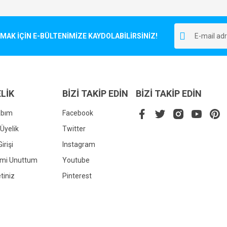
Bu ürüne ilk yorumu siz yapın!
r.
K İÇİN E-BÜLTENİMİZE KAYDOLABİLİRSİNİZ!
Yorum Yaz
LİK
BİZİ TAKİP EDİN
BİZİ TAKİP EDİN
abım
Facebook
Üyelik
Twitter
irişi
Instagram
Gönder
emi Unuttum
Youtube
tiniz
Pinterest