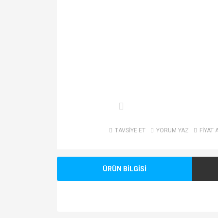
TAVSİYE ET
YORUM YAZ
FİYAT 
ÜRÜN BİLGİSİ
Bu ürünün fiyat bilgisi, resim, ürün açıklamalarında v