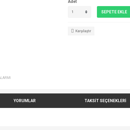
Adet
SEPETE EKLE
Karşılaştır
ALARMI
YORUMLAR
TAKSİT SEÇENEKLERİ
e diğer konularda yetersiz gördüğünüz noktaları öneri formunu kullanarak tarafımı