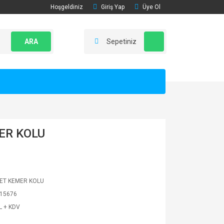
Hoşgeldiniz
Giriş Yap
Üye Ol
ARA
Sepetiniz
ER KOLU
ET KEMER KOLU
15676
L + KDV