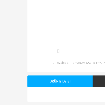
TAVSİYE ET
YORUM YAZ
FİYAT 
ÜRÜN BİLGİSİ
Bu ürünün fiyat bilgisi, resim, ürün açıklamalarında v