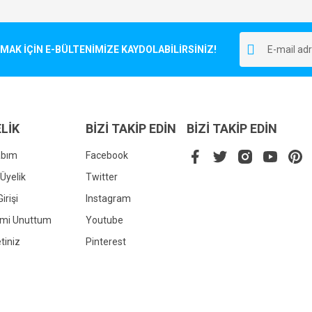
Bu ürüne ilk yorumu siz yapın!
r.
K İÇİN E-BÜLTENİMİZE KAYDOLABİLİRSİNİZ!
Yorum Yaz
LİK
BİZİ TAKİP EDİN
BİZİ TAKİP EDİN
abım
Facebook
Üyelik
Twitter
irişi
Instagram
Gönder
emi Unuttum
Youtube
tiniz
Pinterest