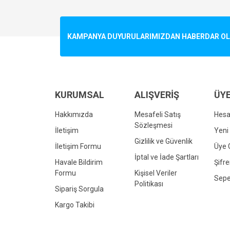
Görüş ve önerileriniz için teşekkür ederiz.
Ürün resmi kalitesiz, bozuk veya görüntülenemiyo
KAMPANYA DUYURULARIMIZDAN HABERDAR OLMA
Ürün açıklamasında eksik bilgiler bulunuyor.
Ürün bilgilerinde hatalar bulunuyor.
Ürün fiyatı diğer sitelerden daha pahalı.
Bu ürüne benzer farklı alternatifler olmalı.
KURUMSAL
ALIŞVERİŞ
ÜYE
Hakkımızda
Mesafeli Satış
Hes
Sözleşmesi
İletişim
Yeni 
Gizlilik ve Güvenlik
İletişim Formu
Üye G
İptal ve İade Şartları
Havale Bildirim
Şifr
Formu
Kişisel Veriler
Sepe
Politikası
Sipariş Sorgula
Kargo Takibi