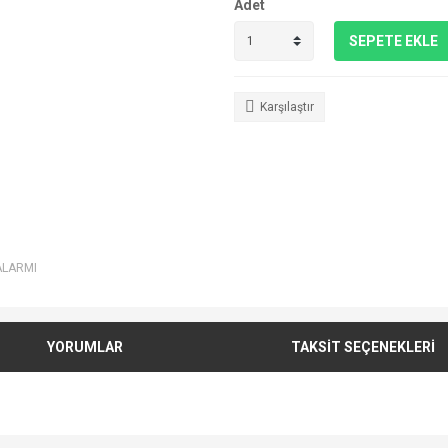
Adet
SEPETE EKLE
Karşılaştır
ALARMI
YORUMLAR
TAKSİT SEÇENEKLERİ
e diğer konularda yetersiz gördüğünüz noktaları öneri formunu kullanarak tarafımı