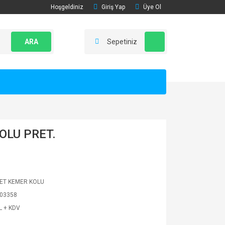
Hoşgeldiniz
Giriş Yap
Üye Ol
ARA
Sepetiniz
OLU PRET.
ET KEMER KOLU
03358
L + KDV