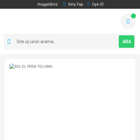
Hoşgeldiniz
Giriş Yap
Üye Ol
ARA