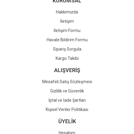
KURUMSAL
Ürün fiyatı diğer sitelerden daha pahalı.
Bu ürüne benzer farklı alternatifler olmalı.
Hakkımızda
İletişim
İletişim Formu
Havale Bildirim Formu
Gönder
Sipariş Sorgula
Kargo Takibi
ALIŞVERİŞ
Mesafeli Satış Sözleşmesi
Gizlilik ve Güvenlik
İptal ve İade Şartları
Kişisel Veriler Politikası
ÜYELİK
Hesabım