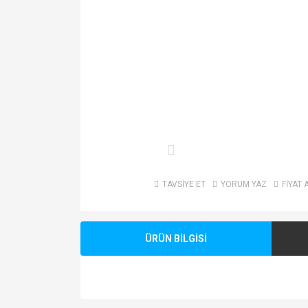
TAVSİYE ET
YORUM YAZ
FİYAT 
ÜRÜN BİLGİSİ
Bu ürünün fiyat bilgisi, resim, ürün açıklamalarında v