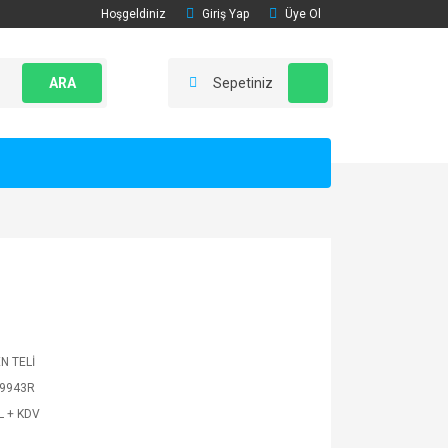
Hoşgeldiniz
Giriş Yap
Üye Ol
ARA
Sepetiniz
N TELİ
9943R
L + KDV