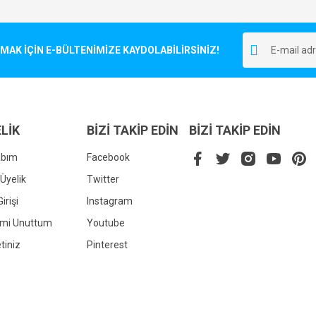
Bu ürüne ilk yorumu siz yapın!
r.
K İÇİN E-BÜLTENİMİZE KAYDOLABİLİRSİNİZ!
Yorum Yaz
LİK
BİZİ TAKİP EDİN
BİZİ TAKİP EDİN
abım
Facebook
Üyelik
Twitter
irişi
Instagram
Gönder
emi Unuttum
Youtube
tiniz
Pinterest