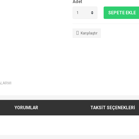
Adet
SEPETE EKLE
Karşılaştır
ALARMI
YORUMLAR
TAKSİT SEÇENEKLERİ
e diğer konularda yetersiz gördüğünüz noktaları öneri formunu kullanarak tarafımı