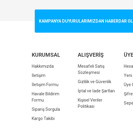
Görüş ve önerileriniz için teşekkür ederiz.
Ürün resmi kalitesiz, bozuk veya görüntülenemiyo
KAMPANYA DUYURULARIMIZDAN HABERDAR OLMA
Ürün açıklamasında eksik bilgiler bulunuyor.
Ürün bilgilerinde hatalar bulunuyor.
Ürün fiyatı diğer sitelerden daha pahalı.
Bu ürüne benzer farklı alternatifler olmalı.
KURUMSAL
ALIŞVERİŞ
ÜYE
Hakkımızda
Mesafeli Satış
Hes
Sözleşmesi
İletişim
Yeni 
Gizlilik ve Güvenlik
İletişim Formu
Üye G
İptal ve İade Şartları
Havale Bildirim
Şifr
Formu
Kişisel Veriler
Sepe
Politikası
Sipariş Sorgula
Kargo Takibi