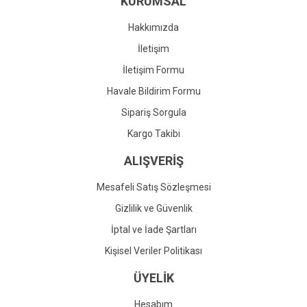
KURUMSAL
Ürün fiyatı diğer sitelerden daha pahalı.
Bu ürüne benzer farklı alternatifler olmalı.
Hakkımızda
İletişim
İletişim Formu
Havale Bildirim Formu
Gönder
Sipariş Sorgula
Kargo Takibi
ALIŞVERİŞ
Mesafeli Satış Sözleşmesi
Gizlilik ve Güvenlik
İptal ve İade Şartları
Kişisel Veriler Politikası
ÜYELİK
Hesabım