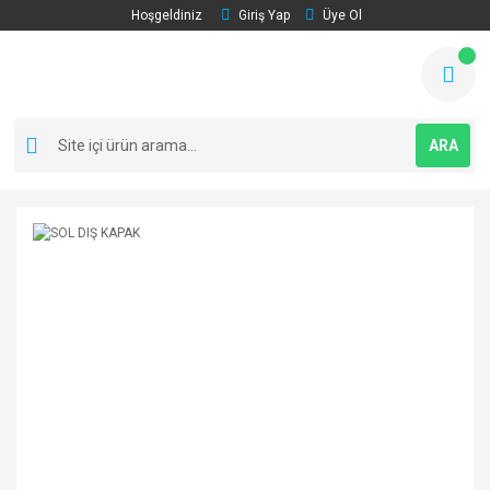
Hoşgeldiniz
Giriş Yap
Üye Ol
ARA