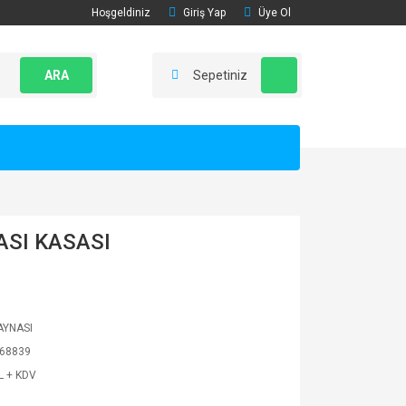
Hoşgeldiniz
Giriş Yap
Üye Ol
ARA
Sepetiniz
ASI KASASI
AYNASI
68839
L + KDV