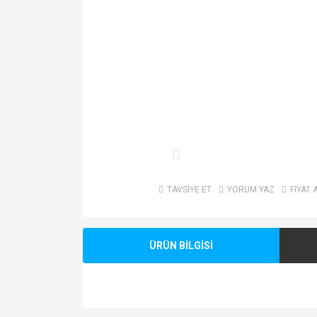
TAVSİYE ET
YORUM YAZ
FİYAT 
ÜRÜN BİLGİSİ
Bu ürünün fiyat bilgisi, resim, ürün açıklamalarında v