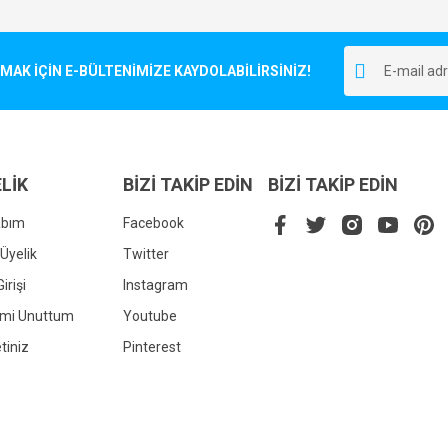
Bu ürüne ilk yorumu siz yapın!
r.
K İÇİN E-BÜLTENİMİZE KAYDOLABİLİRSİNİZ!
Yorum Yaz
LİK
BİZİ TAKİP EDİN
BİZİ TAKİP EDİN
abım
Facebook
Üyelik
Twitter
irişi
Instagram
Gönder
emi Unuttum
Youtube
tiniz
Pinterest