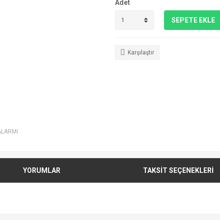
Adet
SEPETE EKLE
Karşılaştır
ALARMI
YORUMLAR
TAKSİT SEÇENEKLERİ
e diğer konularda yetersiz gördüğünüz noktaları öneri formunu kullanarak tarafımı