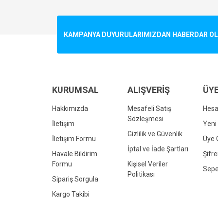
Görüş ve önerileriniz için teşekkür ederiz.
Ürün resmi kalitesiz, bozuk veya görüntülenemiyo
KAMPANYA DUYURULARIMIZDAN HABERDAR OLMA
Ürün açıklamasında eksik bilgiler bulunuyor.
Ürün bilgilerinde hatalar bulunuyor.
Ürün fiyatı diğer sitelerden daha pahalı.
Bu ürüne benzer farklı alternatifler olmalı.
KURUMSAL
ALIŞVERİŞ
ÜYE
Hakkımızda
Mesafeli Satış
Hes
Sözleşmesi
İletişim
Yeni 
Gizlilik ve Güvenlik
İletişim Formu
Üye G
İptal ve İade Şartları
Havale Bildirim
Şifr
Formu
Kişisel Veriler
Sepe
Politikası
Sipariş Sorgula
Kargo Takibi