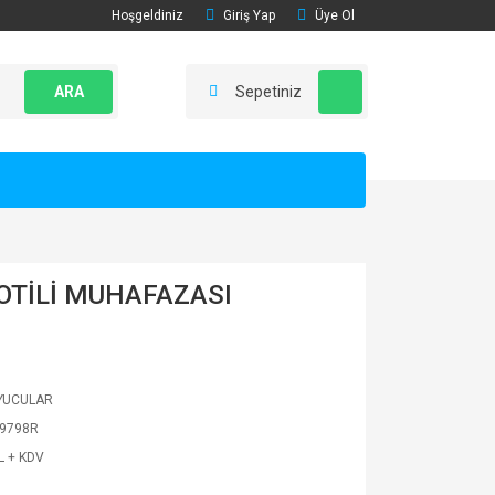
Hoşgeldiniz
Giriş Yap
Üye Ol
ARA
Sepetiniz
OTİLİ MUHAFAZASI
YUCULAR
9798R
L + KDV