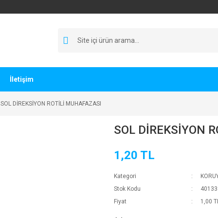
İletişim
SOL DİREKSİYON ROTİLİ MUHAFAZASI
SOL DİREKSİYON R
1,20 TL
Kategori
KORU
Stok Kodu
40133
Fiyat
1,00 T