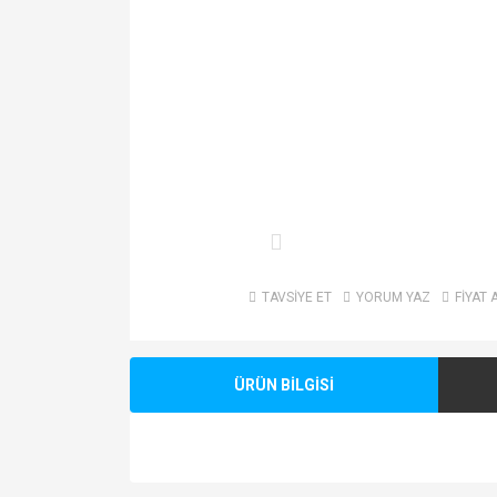
TAVSİYE ET
YORUM YAZ
FİYAT 
ÜRÜN BİLGİSİ
Bu ürünün fiyat bilgisi, resim, ürün açıklamalarında v