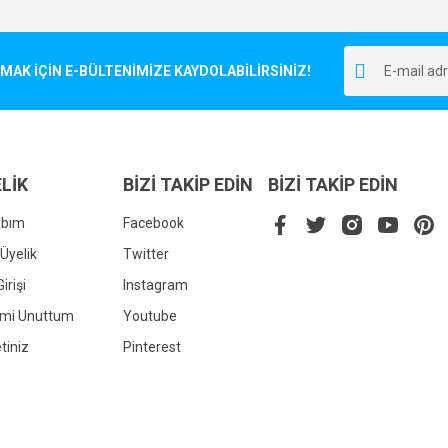
Bu ürüne ilk yorumu siz yapın!
r.
K İÇİN E-BÜLTENİMİZE KAYDOLABİLİRSİNİZ!
Yorum Yaz
LİK
BİZİ TAKİP EDİN
BİZİ TAKİP EDİN
abım
Facebook
Üyelik
Twitter
irişi
Instagram
Gönder
emi Unuttum
Youtube
tiniz
Pinterest