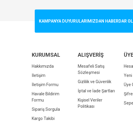
Görüş ve önerileriniz için teşekkür ederiz.
Ürün resmi kalitesiz, bozuk veya görüntülenemiyo
KAMPANYA DUYURULARIMIZDAN HABERDAR OLMA
Ürün açıklamasında eksik bilgiler bulunuyor.
Ürün bilgilerinde hatalar bulunuyor.
Ürün fiyatı diğer sitelerden daha pahalı.
Bu ürüne benzer farklı alternatifler olmalı.
KURUMSAL
ALIŞVERİŞ
ÜYE
Hakkımızda
Mesafeli Satış
Hes
Sözleşmesi
İletişim
Yeni 
Gizlilik ve Güvenlik
İletişim Formu
Üye G
İptal ve İade Şartları
Havale Bildirim
Şifr
Formu
Kişisel Veriler
Sepe
Politikası
Sipariş Sorgula
Kargo Takibi