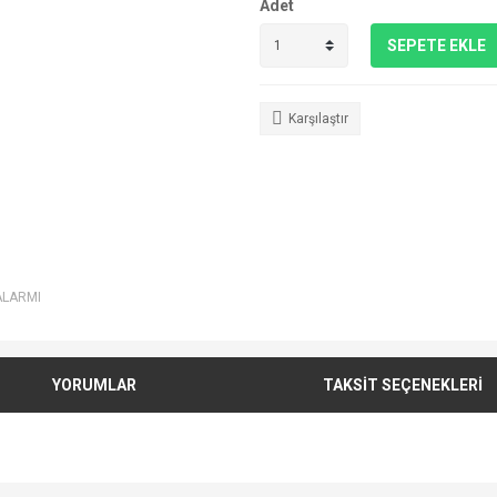
Adet
SEPETE EKLE
Karşılaştır
ALARMI
YORUMLAR
TAKSİT SEÇENEKLERİ
e diğer konularda yetersiz gördüğünüz noktaları öneri formunu kullanarak tarafımı