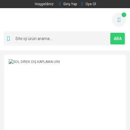
Hoşgeldiniz
Giriş Yap
Üye Ol
ARA