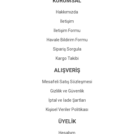
KURUMSAL
Ürün fiyatı diğer sitelerden daha pahalı.
Bu ürüne benzer farklı alternatifler olmalı.
Hakkımızda
İletişim
İletişim Formu
Havale Bildirim Formu
Gönder
Sipariş Sorgula
Kargo Takibi
ALIŞVERİŞ
Mesafeli Satış Sözleşmesi
Gizlilik ve Güvenlik
İptal ve İade Şartları
Kişisel Veriler Politikası
ÜYELİK
Hesabım